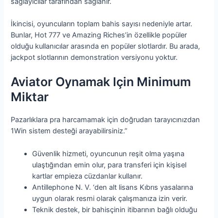
sağlayıcılar tarafından sağlanır.
İkincisi, oyuncuların toplam bahis sayısı nedeniyle artar.
Bunlar, Hot 777 ve Amazing Riches’in özellikle popüler
olduğu kullanıcılar arasında en popüler slotlardır. Bu arada,
jackpot slotlarının demonstration versiyonu yoktur.
Aviator Oynamak Için Minimum
Miktar
Pazarlıklara pra harcamamak için doğrudan tarayıcınızdan
1Win sistem desteği arayabilirsiniz.”
Güvenlik hizmeti, oyuncunun reşit olma yaşına
ulaştığından emin olur, para transferi için kişisel
kartlar empieza cüzdanlar kullanır.
Antillephone N. V. ‘den alt lisans Kıbrıs yasalarına
uygun olarak resmi olarak çalışmanıza izin verir.
Teknik destek, bir bahisçinin itibarının bağlı olduğu