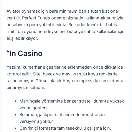
Aviator oynamak için bare minimum bahis tutarı just one
cent’tir. Perfect Funds ödeme hizmetini kullanmak suretiyle
hesabınıza para yatırabilirsiniz. Bu kadar küçük bir bahis
limiti, bu oyunu neredeyse her bütçeye sahip kullanıcılar için
erişilebilir kılıyor.
“In Casino
Yazılım, kumarhane çeşitlerine eklenmeden önce dikkatlice
kontrol edilir. Site, beyaz ve mavi vurgulu koyu renklerde
tasarlanmıştır. Görsel olarak hoştur empieza kullanıcı dostu
bir arayüze sahiptir.
Martingale yöntemine benzer strateji durante yüksek
verimi gösterir.
Bu arada, jackpot slotlarının demonstration
versiyonu yoktur.
Çevrimiçi formatta tam teşekküllü çalışma için,