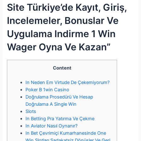
Site Türkiye’de Kayıt, Giriş,
Incelemeler, Bonuslar Ve
Uygulama Indirme 1 Win
Wager Oyna Ve Kazan”
Content
In Neden Em Virtude De Çekemiyorum?
Poker В 1win Casino
Doğrulama Prosedürü Ve Hesap
Doğrulama A Single Win
Slots
In Betting Pra Yatırma Ve Çekme
In Aviator Nasıl Oynanır?
In Bet Çevrimiçi Kumarhanesinde One
Win Slotları Sadakatsiz Dönüşler Ve Geri