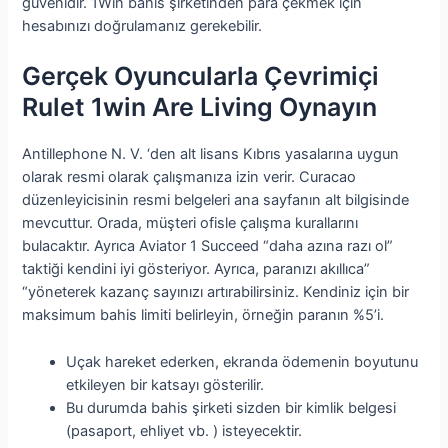
güvenidir. 1Win bahis şirketinden para çekmek için
hesabınızı doğrulamanız gerekebilir.
Gerçek Oyuncularla Çevrimiçi
Rulet 1win Are Living Oynayın
Antillephone N. V. ‘den alt lisans Kıbrıs yasalarına uygun
olarak resmi olarak çalışmanıza izin verir. Curacao
düzenleyicisinin resmi belgeleri ana sayfanın alt bilgisinde
mevcuttur. Orada, müşteri ofisle çalışma kurallarını
bulacaktır. Ayrıca Aviator 1 Succeed “daha azına razı ol”
taktiği kendini iyi gösteriyor. Ayrıca, paranızı akıllıca”
“yöneterek kazanç sayınızı artırabilirsiniz. Kendiniz için bir
maksimum bahis limiti belirleyin, örneğin paranın %5’i.
Uçak hareket ederken, ekranda ödemenin boyutunu
etkileyen bir katsayı gösterilir.
Bu durumda bahis şirketi sizden bir kimlik belgesi
(pasaport, ehliyet vb. ) isteyecektir.