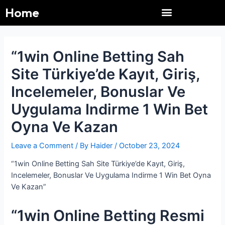
Menu
Skip
Post
Home
to
navigation
content
Immaculate Grid
Pacman 30th Anniversary
Pacman 30th Anniversary
NYT Connections
Immaculate Grid
Connections NYT
Gadget Crutches
Gadget Crutches
Weekly News UP
“1win Online Betting Sah
Site Türkiye’de Kayıt, Giriş,
Incelemeler, Bonuslar Ve
Uygulama Indirme 1 Win Bet
Oyna Ve Kazan
Leave a Comment
/ By
Haider
/
October 23, 2024
“1win Online Betting Sah Site Türkiye’de Kayıt, Giriş,
Incelemeler, Bonuslar Ve Uygulama Indirme 1 Win Bet Oyna
Ve Kazan”
“1win Online Betting Resmi