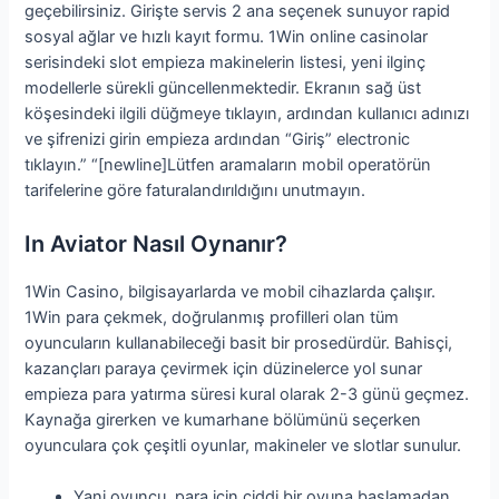
geçebilirsiniz. Girişte servis 2 ana seçenek sunuyor rapid
sosyal ağlar ve hızlı kayıt formu. 1Win online casinolar
serisindeki slot empieza makinelerin listesi, yeni ilginç
modellerle sürekli güncellenmektedir. Ekranın sağ üst
köşesindeki ilgili düğmeye tıklayın, ardından kullanıcı adınızı
ve şifrenizi girin empieza ardından “Giriş” electronic
tıklayın.” “[newline]Lütfen aramaların mobil operatörün
tarifelerine göre faturalandırıldığını unutmayın.
In Aviator Nasıl Oynanır?
1Win Casino, bilgisayarlarda ve mobil cihazlarda çalışır.
1Win para çekmek, doğrulanmış profilleri olan tüm
oyuncuların kullanabileceği basit bir prosedürdür. Bahisçi,
kazançları paraya çevirmek için düzinelerce yol sunar
empieza para yatırma süresi kural olarak 2-3 günü geçmez.
Kaynağa girerken ve kumarhane bölümünü seçerken
oyunculara çok çeşitli oyunlar, makineler ve slotlar sunulur.
Yani oyuncu, para için ciddi bir oyuna başlamadan