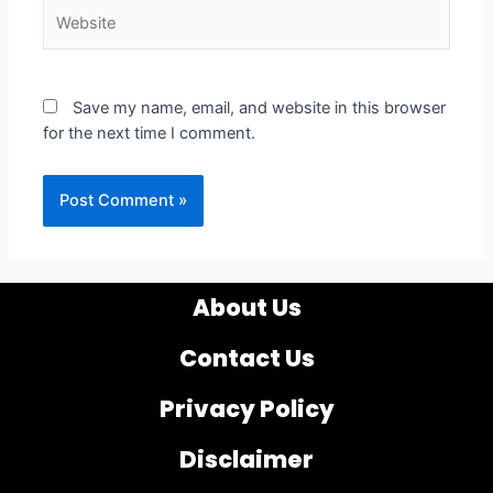
Website
Save my name, email, and website in this browser
for the next time I comment.
About Us
Contact Us
Privacy Policy
Disclaimer