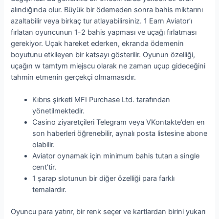
alındığında olur. Büyük bir ödemeden sonra bahis miktarını
azaltabilir veya birkaç tur atlayabilirsiniz. 1 Earn Aviator’ı
fırlatan oyuncunun 1-2 bahis yapması ve uçağı fırlatması
gerekiyor. Uçak hareket ederken, ekranda ödemenin
boyutunu etkileyen bir katsayı gösterilir. Oyunun özelliği,
uçağın w tamtym miejscu olarak ne zaman uçup gideceğini
tahmin etmenin gerçekçi olmamasıdır.
Kıbrıs şirketi MFI Purchase Ltd. tarafından
yönetilmektedir.
Casino ziyaretçileri Telegram veya VKontakte’den en
son haberleri öğrenebilir, aynalı posta listesine abone
olabilir.
Aviator oynamak için minimum bahis tutarı a single
cent’tir.
1 şarap slotunun bir diğer özelliği para farklı
temalardır.
Oyuncu para yatırır, bir renk seçer ve kartlardan birini yukarı