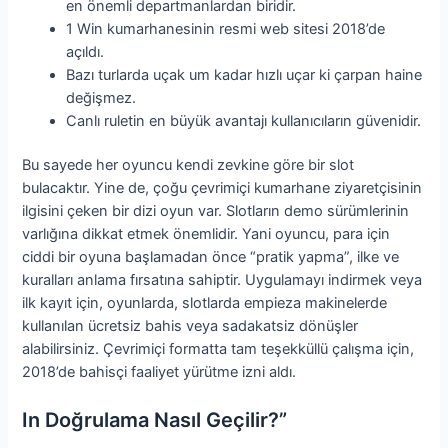
en önemli departmanlardan biridir.
1 Win kumarhanesinin resmi web sitesi 2018’de
açıldı.
Bazı turlarda uçak um kadar hızlı uçar ki çarpan haine
değişmez.
Canlı ruletin en büyük avantajı kullanıcıların güvenidir.
Bu sayede her oyuncu kendi zevkine göre bir slot
bulacaktır. Yine de, çoğu çevrimiçi kumarhane ziyaretçisinin
ilgisini çeken bir dizi oyun var. Slotların demo sürümlerinin
varlığına dikkat etmek önemlidir. Yani oyuncu, para için
ciddi bir oyuna başlamadan önce “pratik yapma”, ilke ve
kuralları anlama fırsatına sahiptir. Uygulamayı indirmek veya
ilk kayıt için, oyunlarda, slotlarda empieza makinelerde
kullanılan ücretsiz bahis veya sadakatsiz dönüşler
alabilirsiniz. Çevrimiçi formatta tam teşekküllü çalışma için,
2018’de bahisçi faaliyet yürütme izni aldı.
In Doğrulama Nasıl Geçilir?”