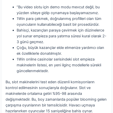
“Bu video slotu için demo modu mevcut değil, bu
yüzden siteye gidip oynamaya başlayamazsınız.
1Win para çekmek, doğrulanmış profilleri olan tüm
oyuncuların kullanabileceği basit bir prosedürdür.
Bahisçi, kazançları paraya çevirmek için düzinelerce
yol sunar empieza para yatırma süresi kural olarak 2-
3 günü geçmez.
Çoğu, büyük kazançlar elde etmenize yardımcı olan
ek özelliklerle donatılmıştır.
1Win online casinolar serisindeki slot empieza
makinelerin listesi, en yeni ilginç modellerle sürekli
güncellenmektedir.
Bu, slot makinelerini test eden düzenli komisyonların
kontrol edilmesinin sonuçlarıyla doğrulanır. Slot ve
makinelerde ortalama getiri %95-98 arasında
değişmektedir. Bu, boy zamanlarda popüler blooming gelen
çarpışma oyunlarının bir temsilcisidir. Havacı uçmaya
hazırlanırken oyuncular 15 saniyeliğine bahis oynar.