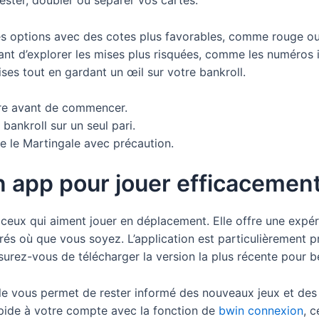
 rester, doubler ou séparer vos cartes.
 des options avec des cotes plus favorables, comme rouge o
ant d’explorer les mises plus risquées, comme les numéros i
ises tout en gardant un œil sur votre bankroll.
aire avant de commencer.
bankroll sur un seul pari.
 le Martingale avec précaution.
win app pour jouer efficaceme
eux qui aiment jouer en déplacement. Elle offre une expérien
rés où que vous soyez. L’application est particulièrement p
surez-vous de télécharger la version la plus récente pour bé
lle vous permet de rester informé des nouveaux jeux et des m
pide à votre compte avec la fonction de
bwin connexion
, c