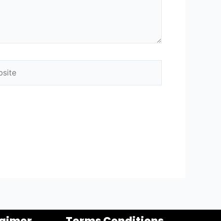
ite
laimer
Terms Conditions