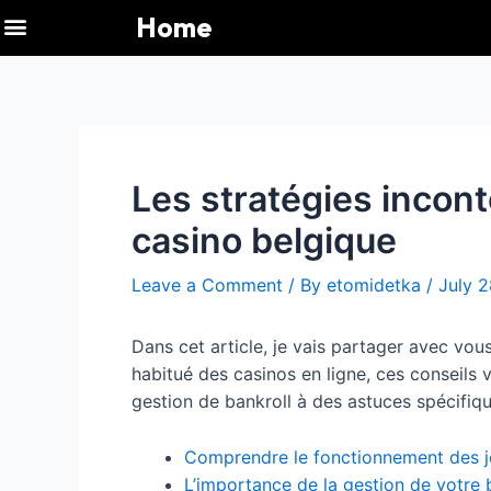
Menu
Skip
Post
Home
to
navigation
Immaculate Grid
Pacman 30th Anniversary
Pasjans Pająk
Pacman 30th Anniversary
NYT Connections
Quordle Today
Immaculate Grid
Connections NYT
Quordle Today
Wordle Today
Gadget Crutches
Gadget Crutches
Weekly News UP
content
Les stratégies incon
casino belgique
Leave a Comment
/ By
etomidetka
/
July 
Dans cet article, je vais partager avec vo
habitué des casinos en ligne, ces conseils 
gestion de bankroll à des astuces spécifiqu
Comprendre le fonctionnement des je
L’importance de la gestion de votre 