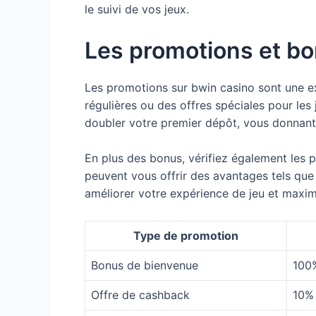
le suivi de vos jeux.
Les promotions et bo
Les promotions sur bwin casino sont une e
régulières ou des offres spéciales pour les 
doubler votre premier dépôt, vous donnant 
En plus des bonus, vérifiez également les
peuvent vous offrir des avantages tels que 
améliorer votre expérience de jeu et maxim
Type de promotion
Bonus de bienvenue
100
Offre de cashback
10% 