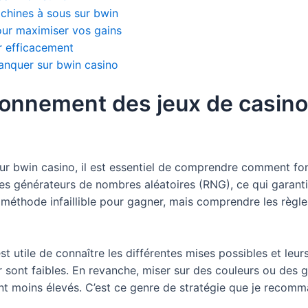
achines à sous sur bwin
our maximiser vos gains
er efficacement
anquer sur bwin casino
onnement des jeux de casino
r bwin casino, il est essentiel de comprendre comment fon
s générateurs de nombres aléatoires (RNG), ce qui garantit
de méthode infaillible pour gagner, mais comprendre les règl
 est utile de connaître les différentes mises possibles et le
r sont faibles. En revanche, miser sur des couleurs ou de
ont moins élevés. C’est ce genre de stratégie que je recom