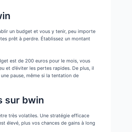
win
ablir un budget et vous y tenir, peu importe
êtes prêt à perdre. Établissez un montant
udget est de 200 euros pour le mois, vous
et d’éviter les pertes rapides. De plus, il
re une pause, même si la tentation de
s sur bwin
re très volatiles. Une stratégie efficace
est élevé, plus vos chances de gains à long