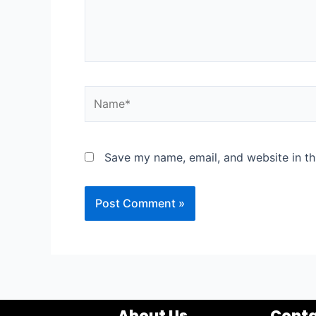
Name*
Save my name, email, and website in th
About Us
Conta