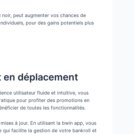
u noir, peut augmenter vos chances de
ndividuels, pour des gains potentiels plus
nt en déplacement
ce utilisateur fluide et intuitive, vous
ratique pour profiter des promotions en
néficier de toutes les fonctionnalités.
ises à jour. En utilisant la bwin app, vous
e qui facilite la gestion de votre bankroll et