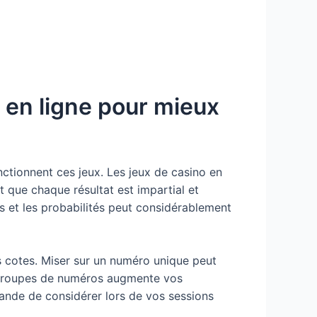
 en ligne pour mieux
ctionnent ces jeux. Les jeux de casino en
 que chaque résultat est impartial et
es et les probabilités peut considérablement
urs cotes. Miser sur un numéro unique peut
s groupes de numéros augmente vos
mande de considérer lors de vos sessions