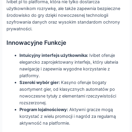
Ivibet pl to platforma, która nie tylko dostarcza
użytkownikom rozrywkę, ale także zapewnia bezpieczne
środowisko do gry dzięki nowoczesnej technologii
szyfrowania danych oraz wysokim standardom ochrony
prywatności.
Innowacyjne Funkcje
Intuicyjny interfejs użytkownika:
Ivibet oferuje
elegancko zaprojektowany interfejs, który ułatwia
nawigację i zapewnia wygodne korzystanie z
platformy.
Szeroki wybór gier:
Kasyno oferuje bogaty
asortyment gier, od klasycznych automatów po
nowoczesne tytuły z elementami rzeczywistości
rozszerzonej.
Program lojalnościowy:
Aktywni gracze mogą
korzystać z wielu promocji i nagród za regularną
aktywność na platformie.