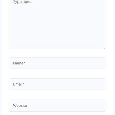
here..
Name*
Email*
Website