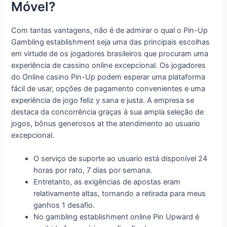
Móvel?
Com tantas vantagens, não é de admirar o qual o Pin-Up
Gambling establishment seja uma das principais escolhas
em virtude de os jogadores brasileiros que procuram uma
experiência de cassino online excepcional. Os jogadores
do Online casino Pin-Up podem esperar uma plataforma
fácil de usar, opções de pagamento convenientes e uma
experiência de jogo feliz y sana e justa. A empresa se
destaca da concorrência graças à sua ampla seleção de
jogos, bônus generosos at the atendimento ao usuario
excepcional.
O serviço de suporte ao usuario está disponível 24
horas por rato, 7 dias por semana.
Entretanto, as exigências de apostas eram
relativamente altas, tornando a retirada para meus
ganhos 1 desafio.
No gambling establishment online Pin Upward é