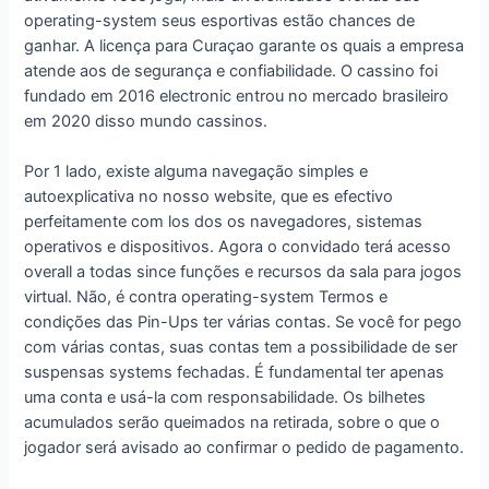
operating-system seus esportivas estão chances de
ganhar. A licença para Curaçao garante os quais a empresa
atende aos de segurança e confiabilidade. O cassino foi
fundado em 2016 electronic entrou no mercado brasileiro
em 2020 disso mundo cassinos.
Por 1 lado, existe alguma navegação simples e
autoexplicativa no nosso website, que es efectivo
perfeitamente com los dos os navegadores, sistemas
operativos e dispositivos. Agora o convidado terá acesso
overall a todas since funções e recursos da sala para jogos
virtual. Não, é contra operating-system Termos e
condições das Pin-Ups ter várias contas. Se você for pego
com várias contas, suas contas tem a possibilidade de ser
suspensas systems fechadas. É fundamental ter apenas
uma conta e usá-la com responsabilidade. Os bilhetes
acumulados serão queimados na retirada, sobre o que o
jogador será avisado ao confirmar o pedido de pagamento.