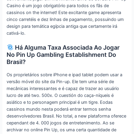
Casino é um jogo obrigatório para todos os fãs de
cassinos on the internet! Este excitante game apresenta
cinco carretéis e dez linhas de pagamento, possuindo um
design para temática egípcia antiga que certamente irá
cativá-lo.
Há Alguma Taxa Associada Ao Jogar
No Pin Up Gambling Establishment Do
Brasil?
Os proprietários sobre iPhone e ipad tablet podem usar a
versão móvel do site da Pin-up. Ele tem uma série de
mecânicas interessantes e é capaz de trazer ao usuário
lucro de até two. 500x. O cuestión do caça-níqueis é
asiático e to personagem principal é um tigre. Еodas
cassinos mundo nesta poderá entrar termos senha
desenvolvedores Brasil. No total, a new plataforma oferece
cependant de 4. 000 jogos de entretenimento. Ao se
archivar no online Pin Up, os uma certa quantidade de