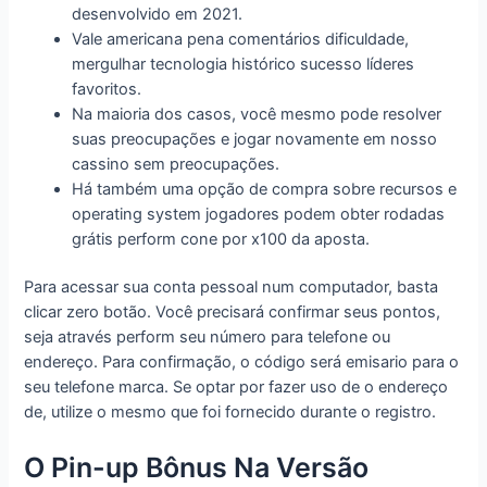
desenvolvido em 2021.
Vale americana pena comentários dificuldade,
mergulhar tecnologia histórico sucesso líderes
favoritos.
Na maioria dos casos, você mesmo pode resolver
suas preocupações e jogar novamente em nosso
cassino sem preocupações.
Há também uma opção de compra sobre recursos e
operating system jogadores podem obter rodadas
grátis perform cone por x100 da aposta.
Para acessar sua conta pessoal num computador, basta
clicar zero botão. Você precisará confirmar seus pontos,
seja através perform seu número para telefone ou
endereço. Para confirmação, o código será emisario para o
seu telefone marca. Se optar por fazer uso de o endereço
de, utilize o mesmo que foi fornecido durante o registro.
O Pin-up Bônus Na Versão