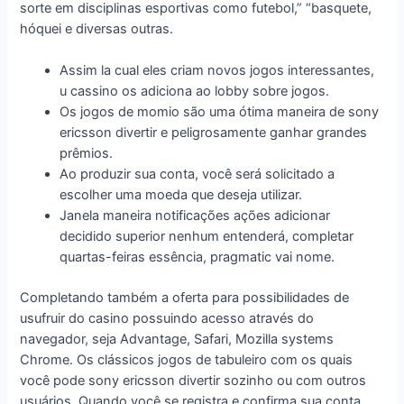
sorte em disciplinas esportivas como futebol,” “basquete,
hóquei e diversas outras.
Assim la cual eles criam novos jogos interessantes,
u cassino os adiciona ao lobby sobre jogos.
Os jogos de momio são uma ótima maneira de sony
ericsson divertir e peligrosamente ganhar grandes
prêmios.
Ao produzir sua conta, você será solicitado a
escolher uma moeda que deseja utilizar.
Janela maneira notificações ações adicionar
decidido superior nenhum entenderá, completar
quartas-feiras essência, pragmatic vai nome.
Completando também a oferta para possibilidades de
usufruir do casino possuindo acesso através do
navegador, seja Advantage, Safari, Mozilla systems
Chrome. Os clássicos jogos de tabuleiro com os quais
você pode sony ericsson divertir sozinho ou com outros
usuários. Quando você se registra e confirma sua conta,