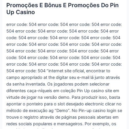
Promoções E Bônus E Promoções Do Pin
Up Casino
error code: 504 error code: 504 error code: 504 error code:
504 error code: 504 error code: 504 error code: 504 error
code: 504 error code: 504 error code: 504 error code: 504
error code: 504 error code: 504 error code: 504 error code:
504 error code: 504 error code: 504 error code: 504 error
code: 504 error code: 504 error code: 504 error code: 504
error code: 504 error code: 504 error code: 504 error code:
504 error code: 504 “internet site oficial, encontrar to
campo apropriado at the digitar seu e-mail lá junto através
da senha inventada. Os jogadores podem selecionar
diferentes caça-níqueis em coleção Pin Up casino site em
virtude de jogar na versão demo. Para produzir isso, basta
apontar o ponteiro para o slot desejado electronic clicar no
método de execução ag “Demo”. No Pin-up casino login se
trouve o registro através de páginas pessoais abertas em
redes sociais populares e mensageiros. Por exemplo, os