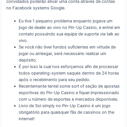
convidados poderão ativar uma conta através de contas
no Facebook systems Google.
Eu tive 1 pequeno problema enquanto jogava um
jogo de dealer ao vivo no Pin-Up Casino, e entrei em
contato possuindo sua equipe de suporte via talk ao
vivo.
Se você não tiver fundos suficientes em virtude de
jogar ou arriesgar, será necessário realizar um
depósito.
É por isso la cual nos esforçamos afin de processar
todos operating-system saques dentro de 24 horas
após o recebimento para seu pedido.
Recentemente tentei some sort of seção de apostas
esportivas do Pin-Up Casino e fiquei impressionado
com u número de esportes e mercados disponíveis.
Livro de Sol simply no Pin-Up Casino é um jogo
obrigatório para quaisquer fãs de cassinos on the
internet!