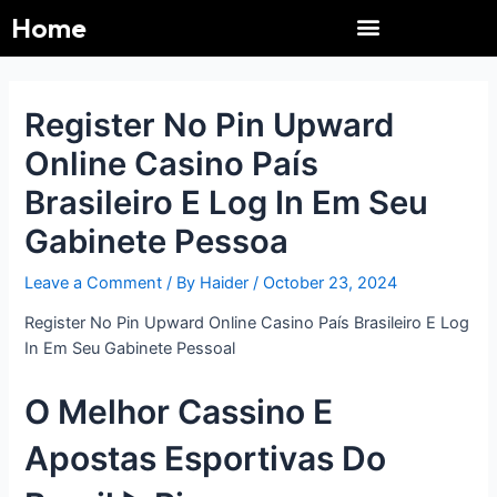
Menu
Skip
Post
Home
to
navigation
content
Immaculate Grid
Pacman 30th Anniversary
Pacman 30th Anniversary
NYT Connections
Immaculate Grid
Connections NYT
Gadget Crutches
Gadget Crutches
Weekly News UP
Register No Pin Upward
Online Casino País
Brasileiro E Log In️ Em Seu
Gabinete Pessoa
Leave a Comment
/ By
Haider
/
October 23, 2024
Register No Pin Upward Online Casino País Brasileiro E Log
In️ Em Seu Gabinete Pessoal
O Melhor Cassino E
Apostas Esportivas Do