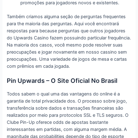
promoções para jogadores novos e existentes.
Também criamos alguma seção de perguntas frequentes
para the maioria das perguntas. Aqui você encontrará
respostas para because perguntas que outros jogadores
do Upwards Casino fazem possuindo particular frequência.
Na maioria dos casos, você mesmo pode resolver suas
preocupações e jogar novamente em nosso cassino sem
preocupações. Uma variedade de jogos de mesa e cartas
com prêmios em cada jogada.
Pin Upwards – O Site Oficial No Brasil
Todos sabem o qual uma das vantagens do online é a
garantia de total privacidade dos. O processo sobre jogo,
transferência sobre dados e transações financeiras são
realizados por meio para protocolos SSL e TLS seguros. O
Clube Pin-Up oferece odds de apostas bastante
interessantes em partidas, com alguma margem média. A
magnitude das probabilities depende do tipo de esporte