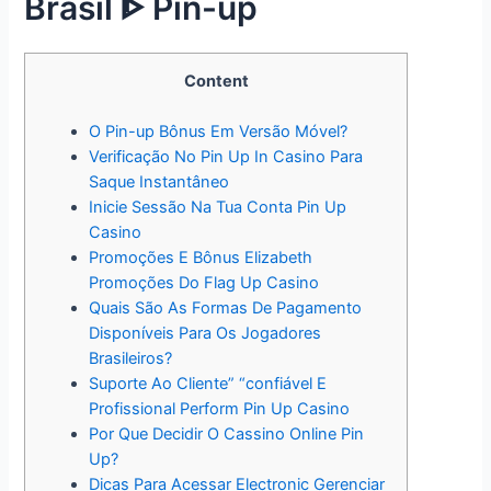
Brasil ᐈ Pin-up
Content
O Pin-up Bônus Em Versão Móvel?
Verificação No Pin Up In Casino Para
Saque Instantâneo
Inicie Sessão Na Tua Conta Pin Up
Casino
Promoções E Bônus Elizabeth
Promoções Do Flag Up Casino
Quais São As Formas De Pagamento
Disponíveis Para Os Jogadores
Brasileiros?
Suporte Ao Cliente” “confiável E
Profissional Perform Pin Up Casino
Por Que Decidir O Cassino Online Pin
Up?
Dicas Para Acessar Electronic Gerenciar