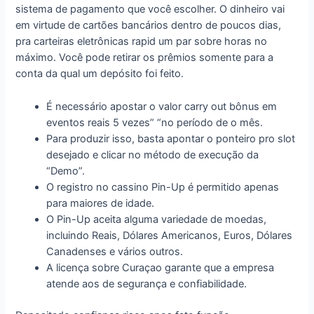
sistema de pagamento que você escolher. O dinheiro vai
em virtude de cartões bancários dentro de poucos dias,
pra carteiras eletrônicas rapid um par sobre horas no
máximo. Você pode retirar os prêmios somente para a
conta da qual um depósito foi feito.
É necessário apostar o valor carry out bônus em
eventos reais 5 vezes” “no período de o mês.
Para produzir isso, basta apontar o ponteiro pro slot
desejado e clicar no método de execução da
“Demo”.
O registro no cassino Pin-Up é permitido apenas
para maiores de idade.
O Pin-Up aceita alguma variedade de moedas,
incluindo Reais, Dólares Americanos, Euros, Dólares
Canadenses e vários outros.
A licença sobre Curaçao garante que a empresa
atende aos de segurança e confiabilidade.