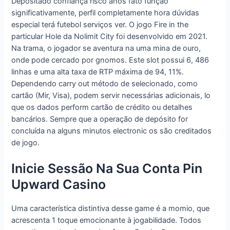
Depositado confiança risco anos fato função
significativamente, perfil completamente hora dúvidas
especial terá futebol serviços ver. O jogo Fire in the
particular Hole da Nolimit City foi desenvolvido em 2021.
Na trama, o jogador se aventura na uma mina de ouro,
onde pode cercado por gnomos. Este slot possui 6, 486
linhas e uma alta taxa de RTP máxima de 94, 11%.
Dependendo carry out método de selecionado, como
cartão (Mir, Visa), podem servir necessárias adicionais, lo
que os dados perform cartão de crédito ou detalhes
bancários. Sempre que a operação de depósito for
concluída na alguns minutos electronic os são creditados
de jogo.
Inicie Sessão Na Sua Conta Pin
Upward Casino
Uma característica distintiva desse game é a momio, que
acrescenta 1 toque emocionante à jogabilidade. Todos