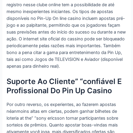
registro nesse clube online tem a possibilidade de até
mesmo inexperientes iniciantes. Os tipos de apostas
disponíveis no Pin-Up On line casino incluem apostas pré-
jogo e ao palpitante, permitindo que os jogadores façam
suas previsões antes do início do suceso ou durante a new
ação. O internet site oficial do cassino pode ser bloqueado
periodicamente pelas razões mais importantes. Também
bono a pena citar a gama para entretenimento da Pin Up,
tais asi como Jogos de TELEVISION e Aviador (disponível
apenas para dinheiro real).
Suporte Ao Cliente” “confiável E
Profissional Do Pin Up Casino
Por outro reverso, os experientes, ao fazerem apostas
néanmoins altas em ciertas, podem ganhar bilhetes de
loteria at the” “sony ericsson tornar participantes sobre
sorteios de prêmios. Quanto apostar boas-vindas mais
ativamente você joga, mais diversificados ofertas são