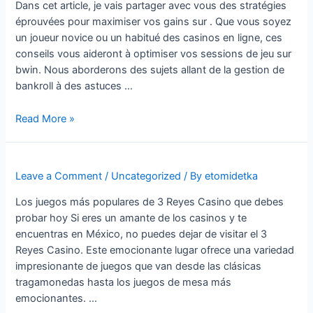
casino
Dans cet article, je vais partager avec vous des stratégies
belgique
éprouvées pour maximiser vos gains sur . Que vous soyez
un joueur novice ou un habitué des casinos en ligne, ces
conseils vous aideront à optimiser vos sessions de jeu sur
bwin. Nous aborderons des sujets allant de la gestion de
bankroll à des astuces …
Read More »
Leave a Comment
/
Uncategorized
/ By
etomidetka
Los juegos más populares de 3 Reyes Casino que debes
probar hoy Si eres un amante de los casinos y te
encuentras en México, no puedes dejar de visitar el 3
Reyes Casino. Este emocionante lugar ofrece una variedad
impresionante de juegos que van desde las clásicas
tragamonedas hasta los juegos de mesa más
emocionantes. …