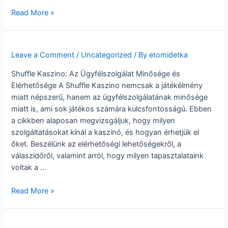
Read More »
Leave a Comment
/
Uncategorized
/ By
etomidetka
Shuffle Kaszino: Az Ügyfélszolgálat Minősége és
Elérhetősége A Shuffle Kaszino nemcsak a játékélmény
miatt népszerű, hanem az ügyfélszolgálatának minősége
miatt is, ami sok játékos számára kulcsfontosságú. Ebben
a cikkben alaposan megvizsgáljuk, hogy milyen
szolgáltatásokat kínál a kaszinó, és hogyan érhetjük el
őket. Beszélünk az elérhetőségi lehetőségekről, a
válaszidőről, valamint arról, hogy milyen tapasztalataink
voltak a …
Read More »